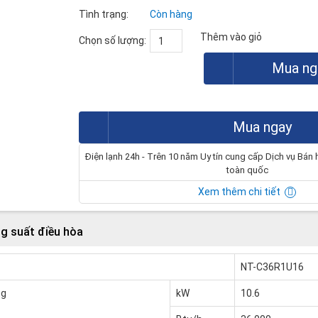
Tình trạng:
Còn hàng
Thêm vào giỏ
Chọn số lượng:
Mua ng
Mua ngay
Điện lạnh 24h - Trên 10 năm Uy tín cung cấp Dịch vụ Bán 
toàn quốc
Xem thêm chi tiết
g suất điều hòa
NT-C36R1U16
ng
kW
10.6