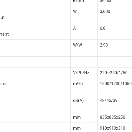
Btu/h
36,000
W
3,600
put
A
6.8
rrent
W/W
2.93
V/Ph/Hz
220~240/1/50
lume
m³/h
1500/1200/1050
dB(A)
48/45/39
mm
835x835x250
mm
910x910x310