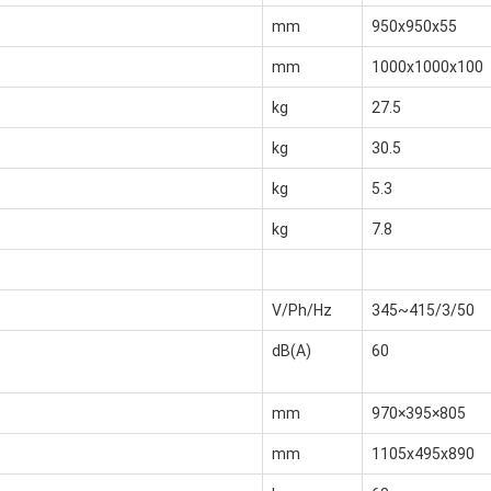
mm
950x950x55
mm
1000x1000x100
kg
27.5
kg
30.5
kg
5.3
kg
7.8
V/Ph/Hz
345~415/3/50
dB(A)
60
mm
970×395×805
mm
1105x495x890