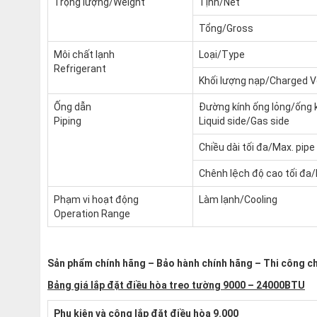
Trọng lượng/Weight
Tịnh/Net
Tổng/Gross
Môi chất lạnh
Loại/Type
Refrigerant
Khối lượng nạp/Charged 
Ống dẫn
Đường kính ống lỏng/ống 
Piping
Liquid side/Gas side
Chiều dài tối đa/Max. pipe
Chênh lệch độ cao tối đa/M
Phạm vi hoạt động
Làm lạnh/Cooling
Operation Range
Sản phẩm chính hãng – Bảo hành chính hãng – Thi công c
Bảng giá lắp đặt điều hòa treo tường 9000 – 24000BTU
Phụ kiện và công lắp đặt điều hòa 9.000