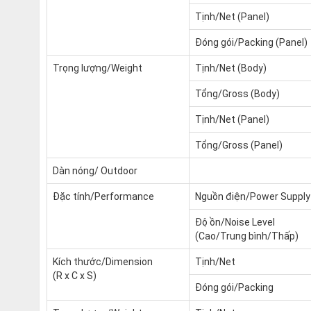
Tịnh/Net (Panel)
Đóng gói/Packing (Panel)
Trọng lượng/Weight
Tịnh/Net (Body)
Tổng/Gross (Body)
Tịnh/Net (Panel)
Tổng/Gross (Panel)
Dàn nóng/ Outdoor
Đặc tính/Performance
Nguồn điện/Power Supply
Độ ồn/Noise Level
(Cao/Trung bình/Thấp)
Kích thước/Dimension
Tịnh/Net
(R x C x S)
Đóng gói/Packing