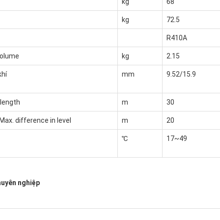
kg
68
kg
72.5
R410A
Volume
kg
2.15
khí
mm
9.52/15.9
 length
m
30
ax. difference in level
m
20
℃
17~49
huyên nghiệp