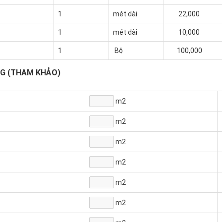
1
mét dài
22,000
1
mét dài
10,000
1
Bộ
100,000
NG (THAM KHẢO)
m2
m2
m2
m2
m2
m2