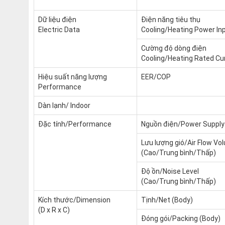
Dữ liệu điện
Điện năng tiêu thụ
Electric Data
Cooling/Heating Power In
Cường độ dòng điện
Cooling/Heating Rated Cu
Hiệu suất năng lượng
EER/COP
Performance
Dàn lạnh/ Indoor
Đặc tính/Performance
Nguồn điện/Power Supply
Lưu lượng gió/Air Flow Vo
(Cao/Trung bình/Thấp)
Độ ồn/Noise Level
(Cao/Trung bình/Thấp)
Kích thước/Dimension
Tịnh/Net (Body)
(D x R x C)
Đóng gói/Packing (Body)