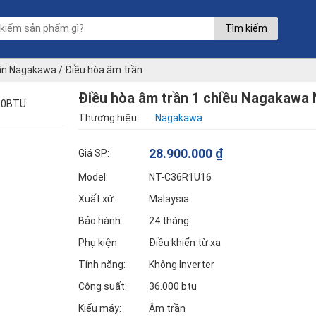
Tìm kiếm
rần Nagakawa
/
Điều hòa âm trần
agakawa NT-C36R1U16 36000BTU
Điều hòa âm trần 1 chiều Nagakaw
Thương hiệu:
Nagakawa
28.900.000
₫
Giá SP:
Model:
NT-C36R1U16
Xuất xứ:
Malaysia
Bảo hành:
24 tháng
Phụ kiện:
Điều khiển từ xa
Tính năng:
Không Inverter
Công suất:
36.000 btu
Kiểu máy:
Âm trần