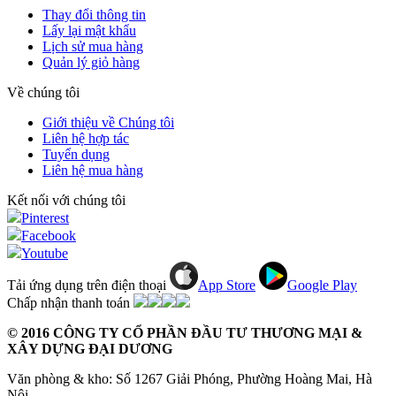
Thay đổi thông tin
Lấy lại mật khẩu
Lịch sử mua hàng
Quản lý giỏ hàng
Về chúng tôi
Giới thiệu về Chúng tôi
Liên hệ hợp tác
Tuyển dụng
Liên hệ mua hàng
Kết nối với chúng tôi
Pinterest
Facebook
Youtube
Tải ứng dụng trên điện thoại
App Store
Google Play
Chấp nhận thanh toán
© 2016 CÔNG TY CỔ PHẦN ĐẦU TƯ THƯƠNG MẠI &
XÂY DỰNG ĐẠI DƯƠNG
Văn phòng & kho: Số 1267 Giải Phóng, Phường Hoàng Mai, Hà
Nội