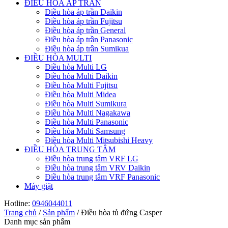
ĐIỀU HÒA ÁP TRẦN
Điều hòa áp trần Daikin
Điều hòa áp trần Fujitsu
Điều hòa áp trần General
Điều hòa áp trần Panasonic
Điều hòa áp trần Sumikua
ĐIỀU HÒA MULTI
Điều hòa Multi LG
Điều hòa Multi Daikin
Điều hòa Multi Fujitsu
Điều hòa Multi Midea
Điều hòa Multi Sumikura
Điều hòa Multi Nagakawa
Điều hòa Multi Panasonic
Điều hòa Multi Samsung
Điều hòa Multi Mitsubishi Heavy
ĐIỀU HÒA TRUNG TÂM
Điều hòa trung tâm VRF LG
Điều hòa trung tâm VRV Daikin
Điều hòa trung tâm VRF Panasonic
Máy giặt
Hotline:
0946044011
Trang chủ
/
Sản phẩm
/
Điều hòa tủ đứng Casper
Danh mục sản phẩm