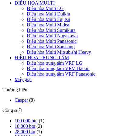
ĐIỀU HÒA MULTI
Điều hòa Multi LG
Điều hòa Multi Daikin
Điều hòa Multi Fujitsu
Điều hòa Multi Midea
Điều hòa Multi Sumikura
Điều hòa Multi Nagakawa
Điều hòa Multi Panasonic
Điều hòa Multi Samsung
Điều hòa Multi Mitsubishi Heavy
ĐIỀU HÒA TRUNG TÂM
Điều hòa trung tâm VRF LG
Điều hòa trung tâm VRV Daikin
Điều hòa trung tâm VRF Panasonic
Máy giặt
Thương hiệu
Casper
(8)
Công suất
100.000 btu
(1)
18.000 btu
(2)
28.000 btu
(1)