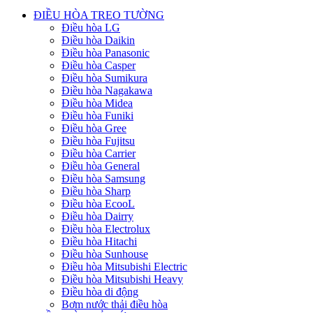
ĐIỀU HÒA TREO TƯỜNG
Điều hòa LG
Điều hòa Daikin
Điều hòa Panasonic
Điều hòa Casper
Điều hòa Sumikura
Điều hòa Nagakawa
Điều hòa Midea
Điều hòa Funiki
Điều hòa Gree
Điều hòa Fujitsu
Điều hòa Carrier
Điều hòa General
Điều hòa Samsung
Điều hòa Sharp
Điều hòa EcooL
Điều hòa Dairry
Điều hòa Electrolux
Điều hòa Hitachi
Điều hòa Sunhouse
Điều hòa Mitsubishi Electric
Điều hòa Mitsubishi Heavy
Điều hòa di động
Bơm nước thải điều hòa