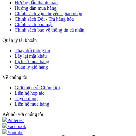
Hướng dẫn thanh toán
Hướng dẫn mua hàng
Chính sách vận chuyển - giao nhận
Chính sách Đổi - Trả hàng hóa
Chính sách bảo mật
Chính sách bảo vệ thông tin cá nhân
Quản lý tài khoản
Thay đổi thông tin
Lấy lại mật khẩu
Lịch sử mua hàng
Quản lý giỏ hàng
Về chúng tôi
Giới thiệu về Chúng tôi
Liên hệ hợp tác
Tuyển dụng
Liên hệ mua hàng
Kết nối với chúng tôi
Pinterest
Facebook
Youtube