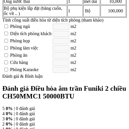
Ống nước thải
1
mét dài
10,000
Bộ phụ kiện lắp đặt (băng cuốn,
1
Bộ
100,000
ốc vít .. )
Tính công suất điều hòa từ diện tích phòng (tham khảo)
Phòng ngủ
m2
Diện tích phòng khách
m2
Phòng họp
m2
Phòng làm việc
m2
Phòng ăn
m2
Cửa hàng
m2
Phòng Karaoke
m2
Đánh giá & Bình luận
Đánh giá Điều hòa âm trần Funiki 2 chiều
CH50MMC1 50000BTU
5
0%
| 0 đánh giá
4
0%
| 0 đánh giá
3
0%
| 0 đánh giá
2
0%
| 0 đánh giá