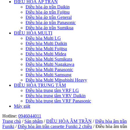
ĐIỀU HÒA ÁP TRẦN
Điều hòa áp trần Daikin
Điều hòa áp trần Fujitsu
Điều hòa áp trần General
Điều hòa áp trần Panasonic
Điều hòa áp trần Sumikua
ĐIỀU HÒA MULTI
Điều hòa Multi LG
Điều hòa Multi Daikin
Điều hòa Multi Fujitsu
Điều hòa Multi Midea
Điều hòa Multi Sumikura
Điều hòa Multi Nagakawa
Điều hòa Multi Panasonic
Điều hòa Multi Samsung
Điều hòa Multi Mitsubishi Heavy
ĐIỀU HÒA TRUNG TÂM
Điều hòa trung tâm VRF LG
Điều hòa trung tâm VRV Daikin
Điều hòa trung tâm VRF Panasonic
Máy giặt
Hotline:
0946044011
Trang chủ
/
Sản phẩm
/
ĐIỀU HÒA ÂM TRẦN
/
Điều hòa âm trần
Funiki
/
Điều hòa âm trần cassette Funiki 2 chiều
/
Điều hòa âm trần