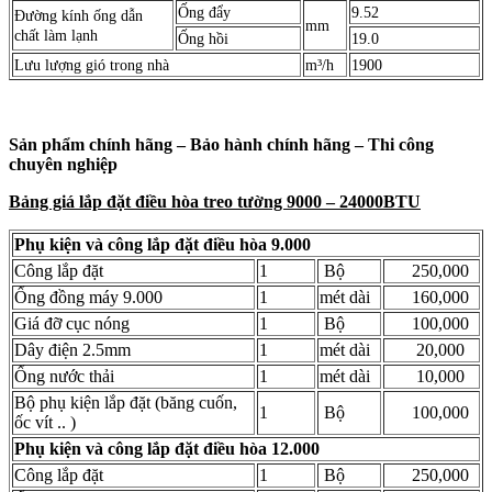
Ống đẩy
9.52
Đường kính ống dẫn
mm
chất làm lạnh
Ống hồi
19.0
Lưu lượng gió trong nhà
m³/h
1900
Sản phẩm chính hãng – Bảo hành chính hãng – Thi công
chuyên nghiệp
Bảng giá lắp đặt điều hòa treo tường 9000 – 24000BTU
Phụ kiện và công lắp đặt điều hòa 9.000
Công lắp đặt
1
Bộ
250,000
Ống đồng máy 9.000
1
mét dài
160,000
Giá đỡ cục nóng
1
Bộ
100,000
Dây điện 2.5mm
1
mét dài
20,000
Ống nước thải
1
mét dài
10,000
Bộ phụ kiện lắp đặt (băng cuốn,
1
Bộ
100,000
ốc vít .. )
Phụ kiện và công lắp đặt điều hòa 12.000
Công lắp đặt
1
Bộ
250,000