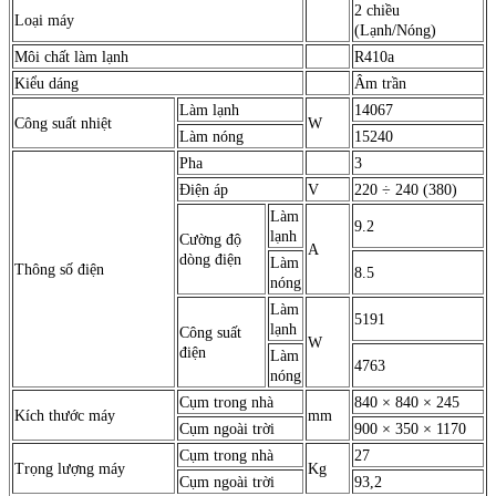
2 chiều
Loại máy
(Lạnh/Nóng)
Môi chất làm lạnh
R410a
Kiểu dáng
Âm trần
Làm lạnh
14067
Công suất nhiệt
W
Làm nóng
15240
Pha
3
Điện áp
V
220 ÷ 240 (380)
Làm
9.2
lạnh
Cường độ
A
dòng điện
Làm
Thông số điện
8.5
nóng
Làm
5191
lạnh
Công suất
W
điện
Làm
4763
nóng
Cụm trong nhà
840 × 840 × 245
Kích thước máy
mm
Cụm ngoài trời
900 × 350 × 1170
Cụm trong nhà
27
Trọng lượng máy
Kg
Cụm ngoài trời
93,2