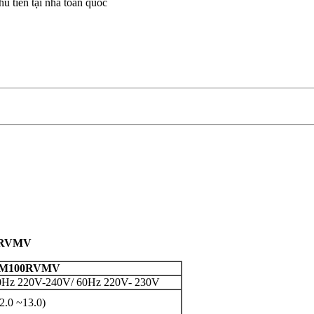
 tiền tại nhà toàn quốc
0RVMV
M100RVMV
0Hz 220V-240V/ 60Hz 220V- 230V
(2.0 ~13.0)