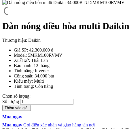
Dàn nóng điều hòa multi Da
Thương hiệu:
Daikin
Giá SP:
42.300.000
₫
Model:
5MKM100RVMV
Xuất xứ:
Thái Lan
Bảo hành:
12 tháng
Tính năng:
Inverter
Công suất:
34.000 btu
Kiểu máy:
Multi
Tình trạng:
Còn hàng
Chọn số lượng:
Số lượng
Thêm vào giỏ
Mua ngay
Mua ngay
Gọi điện xác nhận và giao hàng tận nơi