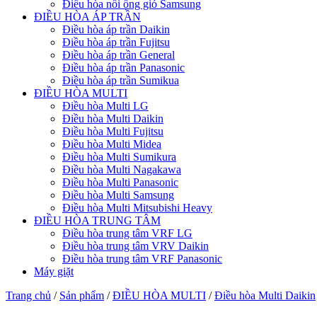
Điều hòa nối ống gió Samsung
ĐIỀU HÒA ÁP TRẦN
Điều hòa áp trần Daikin
Điều hòa áp trần Fujitsu
Điều hòa áp trần General
Điều hòa áp trần Panasonic
Điều hòa áp trần Sumikua
ĐIỀU HÒA MULTI
Điều hòa Multi LG
Điều hòa Multi Daikin
Điều hòa Multi Fujitsu
Điều hòa Multi Midea
Điều hòa Multi Sumikura
Điều hòa Multi Nagakawa
Điều hòa Multi Panasonic
Điều hòa Multi Samsung
Điều hòa Multi Mitsubishi Heavy
ĐIỀU HÒA TRUNG TÂM
Điều hòa trung tâm VRF LG
Điều hòa trung tâm VRV Daikin
Điều hòa trung tâm VRF Panasonic
Máy giặt
Trang chủ
/
Sản phẩm
/
ĐIỀU HÒA MULTI
/
Điều hòa Multi Daikin