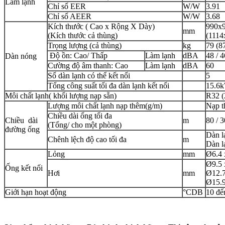
Làm lạnh
Chỉ số EER
W/W
3.91
Chỉ số AEER
W/W
3.68
Kích thước ( Cao x Rộng X Dày)
990x
mm
(Kích thước cả thùng)
(1114
Trọng lượng (cả thùng)
kg
79 (8
Độ ồn: Cao/ Thấp
Làm lạnh
dBA
48 / 4
Dàn nóng
Cường độ âm thanh: Cao
Làm lạnh
dBA
60
Số dàn lạnh có thể kết nối
5
Tổng công suất tối đa dàn lạnh kết nối
15.6
Môi chất lạnh( khối lượng nạp sẵn)
R32 (
Lượng môi chất lạnh nạp thêm(g/m)
Nạp t
Chiều dài ống tối đa
Chiều dài
m
80 / 3
(Tổng/ cho một phòng)
đường ống
Dàn l
Chênh lệch độ cao tối đa
m
Dàn l
Lỏng
mm
Ø6.4 
Ø9.5 
Ống kết nối
Hơi
mm
Ø12.7
Ø15.9
Giới hạn hoạt động
°CDB
10 đế