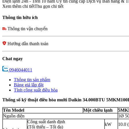
Điện lạnh 24h - Trên 10 năm Uy tín cung cấp Dịch vụ Bán hàng & Thu
Xem thêm chi tiết
Thu gọn chi tiết
Thông tin hữu ích
Thông tin vận chuyển
Hướng dẫn thanh toán
Chat ngay
0946044011
Thông tin sản phẩm
Bảng giá lắp đặt
Tính công suất điều hòa
Thống số kỹ thuật
điều hòa multi Daikin
34.000BTU 5MKM10
Tên Model
Một chiều lạnh
5MK
Nguồn điện
1Ø 5
Công suất danh định
kW
10.0 
(Tối thiểu – Tối đa)