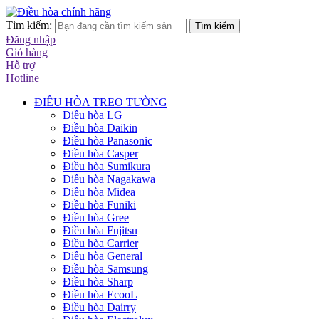
Tìm kiếm:
Tìm kiếm
Đăng nhập
Giỏ hàng
Hỗ trợ
Hotline
ĐIỀU HÒA TREO TƯỜNG
Điều hòa LG
Điều hòa Daikin
Điều hòa Panasonic
Điều hòa Casper
Điều hòa Sumikura
Điều hòa Nagakawa
Điều hòa Midea
Điều hòa Funiki
Điều hòa Gree
Điều hòa Fujitsu
Điều hòa Carrier
Điều hòa General
Điều hòa Samsung
Điều hòa Sharp
Điều hòa EcooL
Điều hòa Dairry